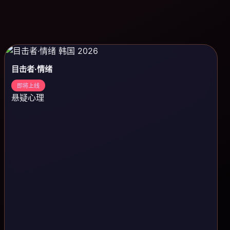
目击者·情绪
即将上线
悬疑心理