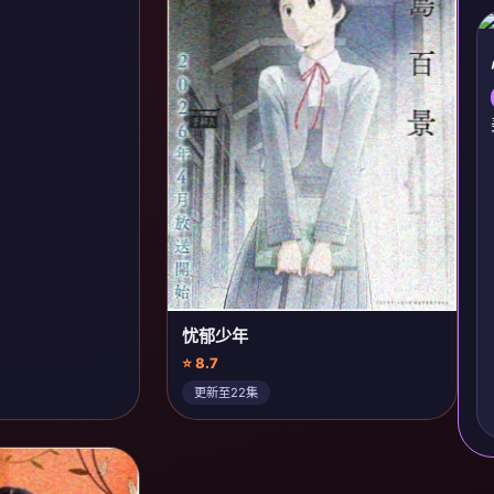
忧郁少年
⭐ 8.7
更新至22集