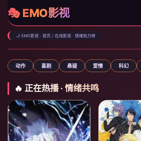
🎭 EMO影视
🌙 EMO影视 · 首页 / 在线影视 · 情绪热力榜
‹
动作
喜剧
悬疑
爱情
科幻
🔥 正在热播 · 情绪共鸣