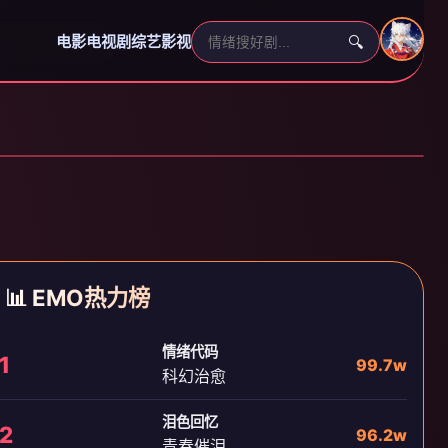
电影
电视剧
综艺
影视
🔍
›
📊 EMO热力榜
情绪代码
1
99.7w
科幻治愈
泪色回忆
2
96.2w
青春催泪