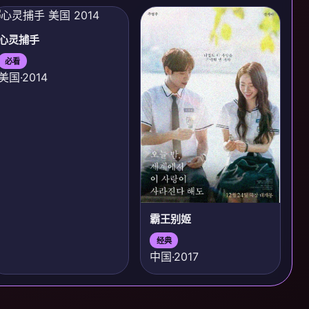
心灵捕手
必看
美国·2014
霸王别姬
经典
中国·2017