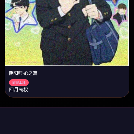
阴阳师·心之篇
即将上线
四月霸权