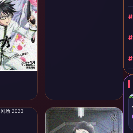
#
#
#